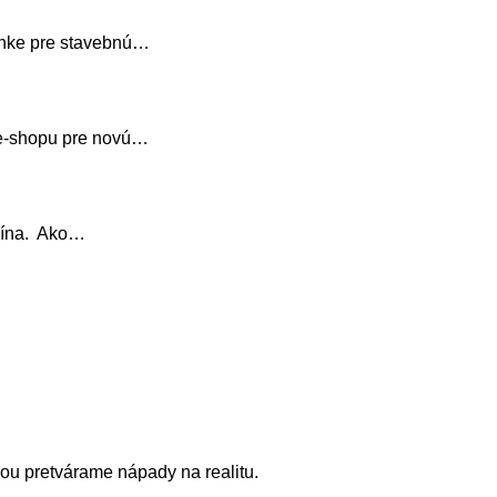
ánke pre stavebnú…
 e-shopu pre novú…
nčína. Ako…
ňou pretvárame nápady na realitu.