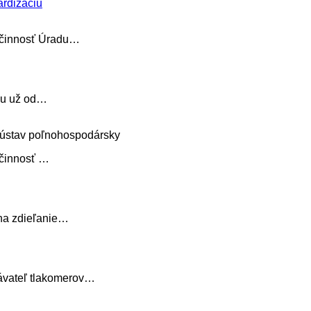
e činnosť Úradu…
rhu už od…
 ústav poľnohospodársky
 činnosť …
 na zdieľanie…
ávateľ tlakomerov…